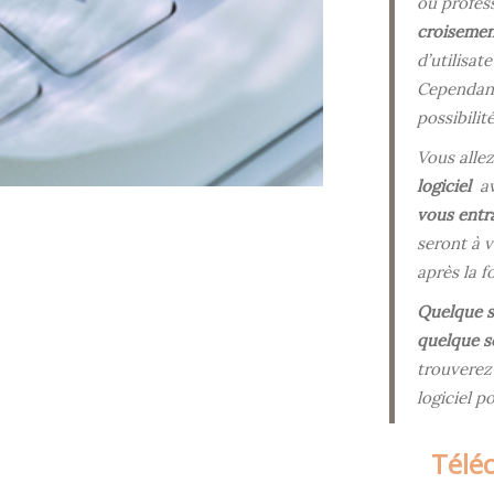
ou profess
croisemen
d’utilisat
Cependant,
possibilité
Vous alle
logiciel
av
vous entr
seront à v
après la f
Quelque so
quelque s
trouverez 
logiciel 
Télé