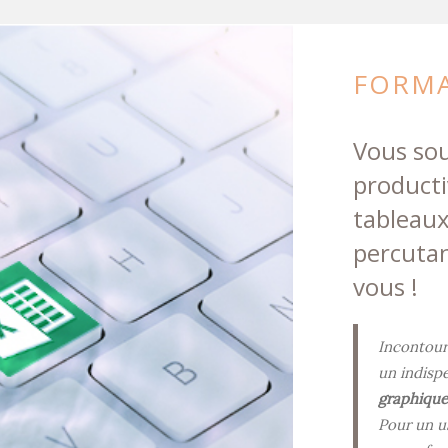
FORMA
Vous sou
producti
tableaux
percutan
vous !
Incontourn
un indisp
graphique
Pour un u