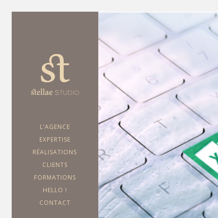
ga('create', 'UA-105392077-1',
'auto'); ga('send', 'pageview');
L’AGENCE
EXPERTISE
RÉALISATIONS
CLIENTS
FORMATIONS
HELLO !
CONTACT