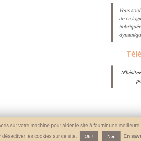
Vous souh
de ce log
imbriquées
dynamiqu
Tél
N’hésite
po
placés sur votre machine pour aider le site à fournir une meilleur
r désactiver les cookies sur ce site.
En savo
Ok !
Non